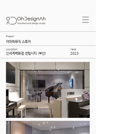
Project
야마하뮤직 스토어
Location
Year
​신세계백화점 센텀시티 (부산)
2023